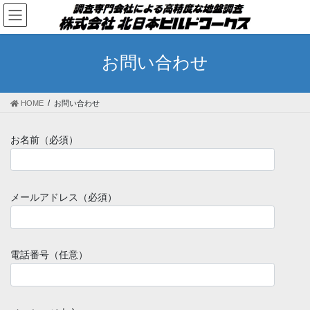
コ
ナ
ン
ビ
テ
ゲ
ン
ー
お問い合わせ
ツ
シ
へ
ョ
ス
ン
HOME
お問い合わせ
キ
に
ッ
移
プ
動
お名前（必須）
メールアドレス（必須）
電話番号（任意）