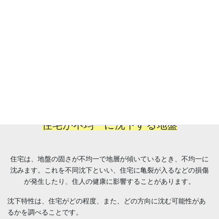
が沈む際に均等に沈めば問題ありませんが、地盤状況によって1 ⽅
向に沈んでしまう事があります。
住宅が、どの様に沈んでしまうかを調べることが沈下特性です。
住宅が均等に沈下する地盤
住宅は、地盤の固さが均⼀で地層がまっすぐなとき、均⼀に沈み
ます。これを等沈下といい住宅や住⼈に影響が出ない状況です。
住宅が不均⼀に沈下する地盤
住宅は、地盤の固さが不均⼀で地層が傾いているとき、不均⼀に
沈みます。これを不同沈下といい、住宅に⻲裂が⼊るなどの損傷
が発⽣したり、住⼈の健康に影響することがあります。
沈下特性は、住宅がどの程度、また、どの⽅向に沈む可能性があ
るかを調べることです。