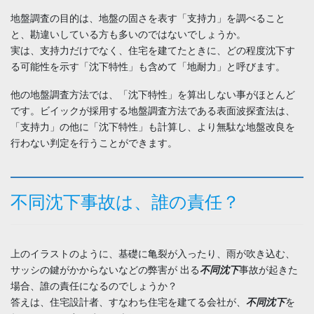
地盤調査の⽬的は、地盤の固さを表す「⽀持⼒」を調べること
と、勘違いしている⽅も多いのではないでしょうか。
実は、⽀持⼒だけでなく、住宅を建てたときに、どの程度沈下す
る可能性を⽰す「沈下特性」も含めて「地耐⼒」と呼びます。
他の地盤調査⽅法では、「沈下特性」を算出しない事がほとんど
です。ビイックが採用する地盤調査方法である表⾯波探査法は、
「⽀持⼒」の他に「沈下特性」も計算し、より無駄な地盤改良を
⾏わない判定を⾏うことができます。
不同沈下事故は、誰の責任？
上のイラストのように、基礎に亀裂が入ったり、雨が吹き込む、
サッシの鍵がかからないなどの弊害が 出る
不同沈下
事故が起きた
場合、誰の責任になるのでしょうか？
答えは、住宅設計者、すなわち住宅を建てる会社が、
不同沈下
を